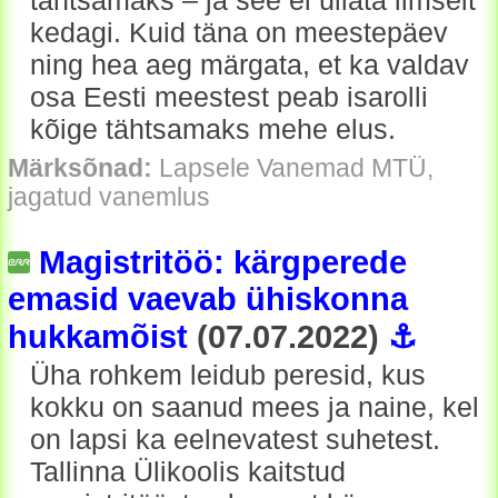
tähtsamaks – ja see ei üllata ilmselt
kedagi. Kuid täna on meestepäev
ning hea aeg märgata, et ka valdav
osa Eesti meestest peab isarolli
kõige tähtsamaks mehe elus.
Märksõnad:
Lapsele Vanemad MTÜ,
jagatud vanemlus
Magistritöö: kärgperede
emasid vaevab ühiskonna
hukkamõist
(07.07.2022)
⚓
Üha rohkem leidub peresid, kus
kokku on saanud mees ja naine, kel
on lapsi ka eelnevatest suhetest.
Tallinna Ülikoolis kaitstud