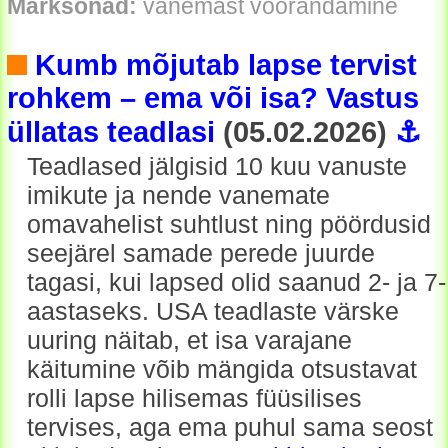
Märksõnad:
vanemast võõrandamine
Kumb mõjutab lapse tervist
rohkem – ema või isa? Vastus
üllatas teadlasi
(05.02.2026)
⚓
Teadlased jälgisid 10 kuu vanuste
imikute ja nende vanemate
omavahelist suhtlust ning pöördusid
seejärel samade perede juurde
tagasi, kui lapsed olid saanud 2- ja 7-
aastaseks. USA teadlaste värske
uuring näitab, et isa varajane
käitumine võib mängida otsustavat
rolli lapse hilisemas füüsilises
tervises, aga ema puhul sama seost