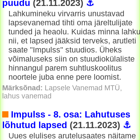
puudu
(21.11.2023)
⚓
Lahkumineku virvarris unustavad
lapsevanemad tihti oma järeltulijate
tunded ja heaolu. Kuidas minna lahk
nii, et lapsed jääksid terveks, arutleti
saate "Impulss" stuudios. Üheks
võimaluseks siin on stuudiokülaliste
hinnangul parem suhtluskoolitus
noortele juba enne pere loomist.
Märksõnad:
Lapsele Vanemad MTÜ,
lahus vanemad
Impulss - 8. osa: Lahutuses
lõhutud lapsed
(21.11.2023)
⚓
Uues elulises arutelusaates näitame