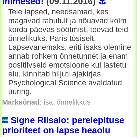
inimesed!
(09.11.2016)
⚓
Teie lapsed, needsamad, kes
magavad rahutult ja nõuavad kolm
korda päevas söötmist, teevad teid
õnnelikuks. Päris tõsiselt.
Lapsevanemaks, eriti isaks olemine
annab rohkem õnnetunnet ja enam
positiivseid emotsioone kui lastetu
elu, kinnitab hiljuti ajakirjas
Psychological Science avaldatud
uuring.
Märksõnad:
isa, õnnelikkus
Signe Riisalo: perelepituse
prioriteet on lapse heaolu