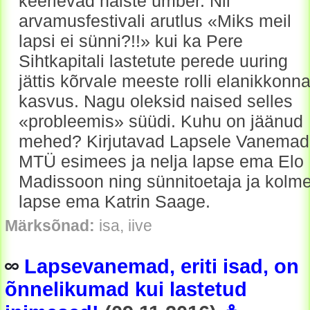
keerlevad naiste ümber. Nii
arvamusfestivali arutlus «Miks meil
lapsi ei sünni?!!» kui ka Pere
Sihtkapitali lastetute perede uuring
jättis kõrvale meeste rolli elanikkonn
kasvus. Nagu oleksid naised selles
«probleemis» süüdi. Kuhu on jäänud
mehed? Kirjutavad Lapsele Vanemad
MTÜ esimees ja nelja lapse ema Elo
Madissoon ning sünnitoetaja ja kolm
lapse ema Katrin Saage.
Märksõnad:
isa, iive
Lapsevanemad, eriti isad, on
õnnelikumad kui lastetud