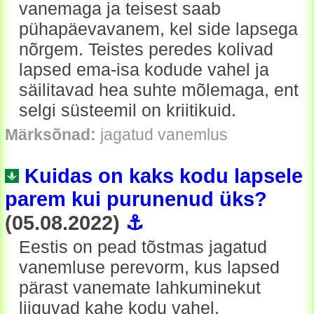
vanemaga ja teisest saab
pühapäeva­vanem, kel side lapsega
nõrgem. Teistes peredes kolivad
lapsed ema-isa kodude vahel ja
säilitavad hea suhte mõlemaga, ent
selgi süsteemil on kriitikuid.
Märksõnad:
jagatud vanemlus
Kuidas on kaks kodu lapsele
parem kui purunenud üks?
(05.08.2022)
⚓
Eestis on pead tõstmas jagatud
vanemluse perevorm, kus lapsed
pärast vanemate lahkuminekut
liiguvad kahe kodu vahel.