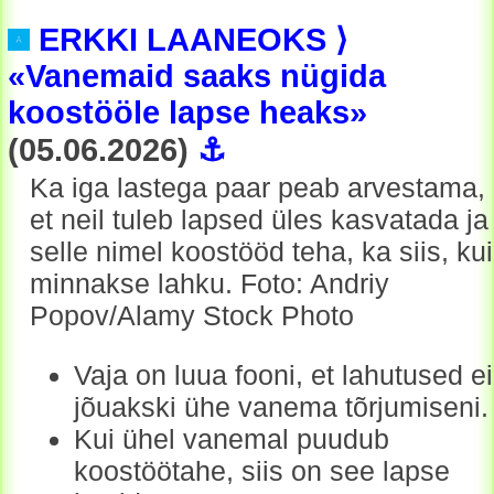
ERKKI LAANEOKS ⟩
«Vanemaid saaks nügida
koostööle lapse heaks»
(05.06.2026)
⚓
Ka iga lastega paar peab arvestama,
et neil tuleb lapsed üles kasvatada ja
selle nimel koostööd teha, ka siis, kui
minnakse lahku. Foto: Andriy
Popov/Alamy Stock Photo
Vaja on luua fooni, et lahutused ei
jõuakski ühe vanema tõrjumiseni.
Kui ühel vanemal puudub
koostöötahe, siis on see lapse