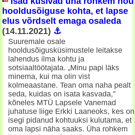
Isad küsivad üha rohkem nõu
hooldusõiguse kohta, et lapse
elus võrdselt emaga osaleda
(14.11.2021)
⚓
Suuremale osale
hooldusõigusküsimustele leitakse
lahendus ilma kohtu ja
sotsiaaltöötajata. „Minu papi läks
minema, kui ma olin vist
kolmeaastane. Tean oma naha pealt
seda, kuidas on isata kasvada,”
kõneles MTÜ Lapsele Vanemad
juhatuse liige Erkki Laaneoks, kes on
isegi pidanud kohtuuksi kulutama, et
oma lapsi näha saaks. Üha rohkem