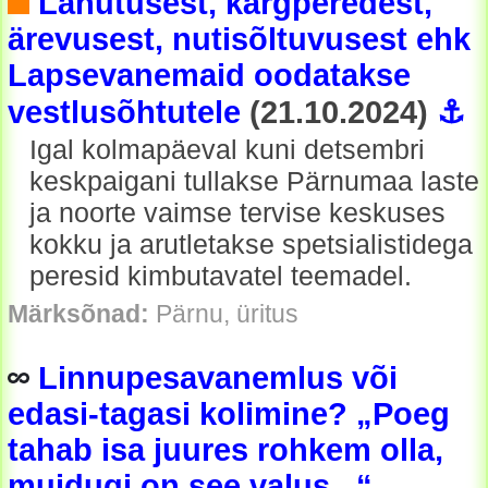
Lahutusest, kärgperedest,
ärevusest, nutisõltuvusest ehk
Lapsevanemaid oodatakse
vestlusõhtutele
(21.10.2024)
⚓
Igal kolmapäeval kuni detsembri
keskpaigani tullakse Pärnumaa laste
ja noorte vaimse tervise keskuses
kokku ja arutletakse spetsialistidega
peresid kimbutavatel teemadel.
Märksõnad:
Pärnu, üritus
Linnupesavanemlus või
edasi-tagasi kolimine? „Poeg
tahab isa juures rohkem olla,
muidugi on see valus...“