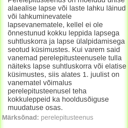
alaealise lapse või laste lahku läinud
või lahkuminevatele
lapsevanematele, kellel ei ole
õnnestunud kokku leppida lapsega
suhtluskorra ja lapse ülalpidamisega
seotud küsimustes. Kui varem said
vanemad perelepitusteenusele tulla
näiteks lapse suhtluskorra või elatise
küsimustes, siis alates 1. juulist on
vanematel võimalus
perelepitusteenusel teha
kokkuleppeid ka hooldusõiguse
muudatuse osas.
Märksõnad:
perelepitusteenus