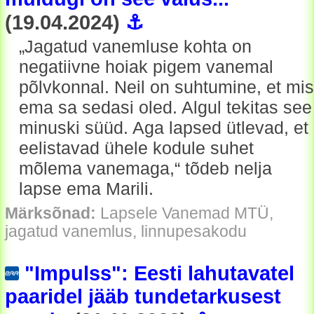
(19.04.2024)
⚓
„Jagatud vanemluse kohta on
negatiivne hoiak pigem vanemal
põlvkonnal. Neil on suhtumine, et mis
ema sa sedasi oled. Algul tekitas see
minuski süüd. Aga lapsed ütlevad, et
eelistavad ühele kodule suhet
mõlema vanemaga,“ tõdeb nelja
lapse ema Marili.
Märksõnad:
Lapsele Vanemad MTÜ,
jagatud vanemlus, linnupesakodu
"Impulss": Eesti lahutavatel
paaridel jääb tundetarkusest