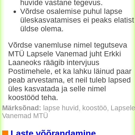
huvide vastane tegevus.
Võrdse osalemise puhul lapse
üleskasvatamises ei peaks elatist
üldse olema.
Võrdse vanemluse nimel tegutseva
MTÜ Lapsele Vanemad juht Erkki
Laaneoks räägib intervjuus
Postimehele, et ka lahku läinud paar
peab arvestama, et neil tuleb lapsed
üles kasvatada ja selle nimel
koostööd teha.
Märksõnad:
lapse huvid, koostöö, Lapsel
Vanemad MTÜ
Laste võõrandamine