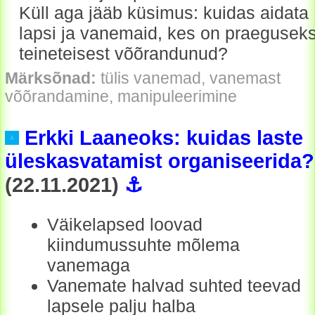
Küll aga jääb küsimus: kuidas aidata
lapsi ja vanemaid, kes on praegusek
teineteisest võõrandunud?
Märksõnad:
tülis vanemad, vanemast
võõrandamine, manipuleerimine
Erkki Laaneoks: kuidas laste
üleskasvatamist organiseerida?
(22.11.2021)
⚓
Väikelapsed loovad
kiindumussuhte mõlema
vanemaga
Vanemate halvad suhted teevad
lapsele palju halba