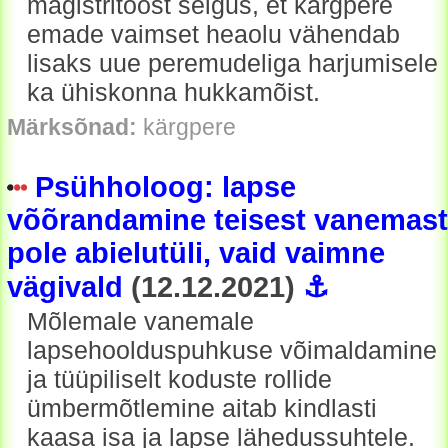
magistritööst selgus, et kärgpere
emade vaimset heaolu vähendab
lisaks uue peremudeliga harjumisele
ka ühiskonna hukkamõist.
Märksõnad:
kärgpere
Psühholoog: lapse
võõrandamine teisest vanemast
pole abielutüli, vaid vaimne
vägivald
(12.12.2021)
⚓
Mõlemale vanemale
lapsehoolduspuhkuse võimaldamine
ja tüüpiliselt koduste rollide
ümbermõtlemine aitab kindlasti
kaasa isa ja lapse lähedussuhtele.