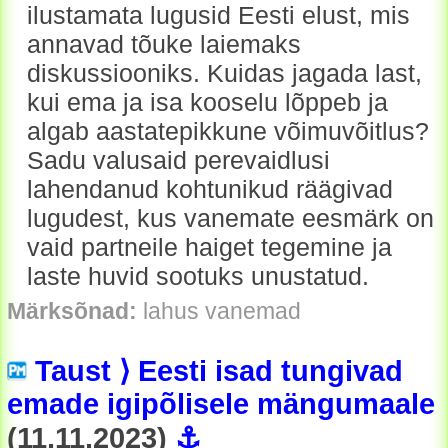
ilustamata lugusid Eesti elust, mis
annavad tõuke laiemaks
diskussiooniks. Kuidas jagada last,
kui ema ja isa kooselu lõppeb ja
algab aastatepikkune võimuvõitlus?
Sadu valusaid perevaidlusi
lahendanud kohtunikud räägivad
lugudest, kus vanemate eesmärk on
vaid partneile haiget tegemine ja
laste huvid sootuks unustatud.
Märksõnad:
lahus vanemad
Taust ⟩ Eesti isad tungivad
emade igipõlisele mängumaale
(11.11.2023)
⚓