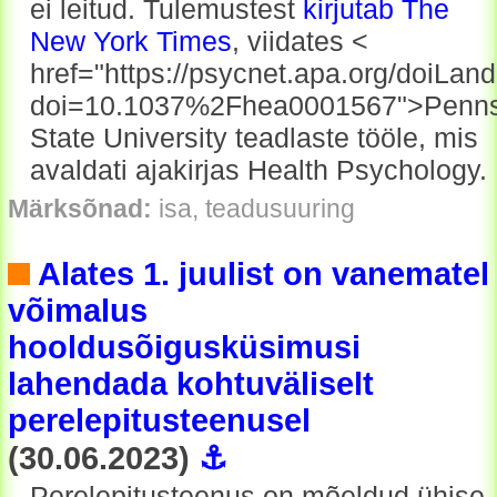
ei leitud. Tulemustest
kirjutab The
New York Times
, viidates <
href="https://psycnet.apa.org/doiLan
doi=10.1037%2Fhea0001567">Penns
State University teadlaste tööle, mis
avaldati ajakirjas Health Psychology.
Märksõnad:
isa, teadusuuring
Alates 1. juulist on vanematel
võimalus
hooldusõigusküsimusi
lahendada kohtuväliselt
perelepitusteenusel
(30.06.2023)
⚓
Perelepitusteenus on mõeldud ühise