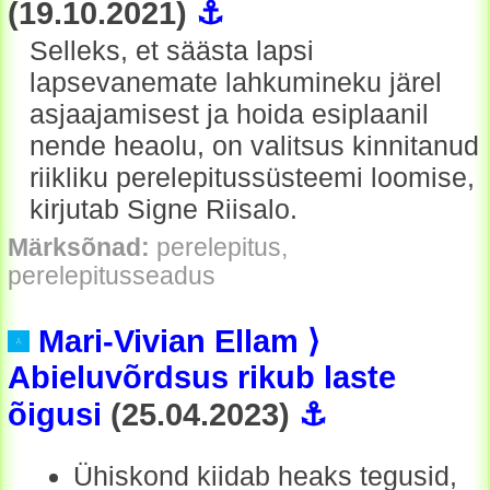
(19.10.2021)
⚓
Selleks, et säästa lapsi
lapsevanemate lahkumineku järel
asjaajamisest ja hoida esiplaanil
nende heaolu, on valitsus kinnitanud
riikliku perelepitussüsteemi loomise,
kirjutab Signe Riisalo.
Märksõnad:
perelepitus,
perelepitusseadus
Mari-Vivian Ellam ⟩
Abieluvõrdsus rikub laste
õigusi
(25.04.2023)
⚓
Ühiskond kiidab heaks tegusid,