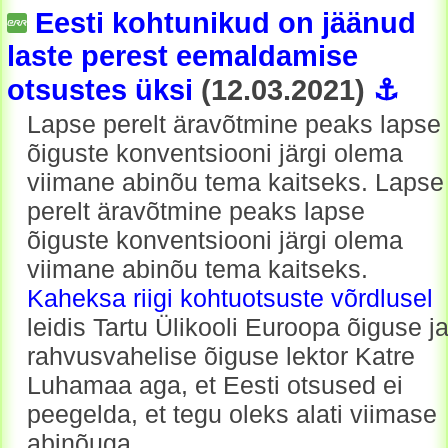
Eesti kohtunikud on jäänud
laste perest eemaldamise
otsustes üksi
(12.03.2021)
⚓
Lapse perelt äravõtmine peaks lapse
õiguste konventsiooni järgi olema
viimane abinõu tema kaitseks. Lapse
perelt äravõtmine peaks lapse
õiguste konventsiooni järgi olema
viimane abinõu tema kaitseks.
Kaheksa riigi kohtuotsuste võrdlusel
leidis Tartu Ülikooli Euroopa õiguse j
rahvusvahelise õiguse lektor Katre
Luhamaa aga, et Eesti otsused ei
peegelda, et tegu oleks alati viimase
abinõuga.