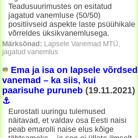
Teadusuurimustes on esitatud
jagatud vanemluse (50/50)
positiivseid aspekte laste psüühikale
võrreldes üksikvanemlusega.
Märksõnad:
Lapsele Vanemad MTÜ,
jagatud vanemlus
Ema ja isa on lapsele võrdsed
vanemad – ka siis, kui
paarisuhe puruneb
(19.11.2021)
⚓
Eurostati uuringu tulemused
näitavad, et valdav osa Eesti naisi
peab emarolli naise elus kõige