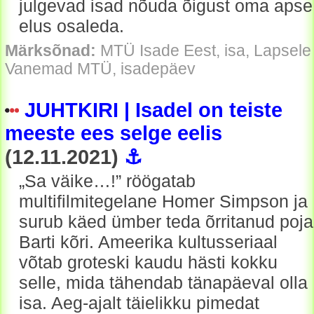
julgevad isad nõuda õigust oma apse
elus osaleda.
Märksõnad:
MTÜ Isade Eest, isa, Lapsele
Vanemad MTÜ, isadepäev
JUHTKIRI | Isadel on teiste
meeste ees selge eelis
(12.11.2021)
⚓
„Sa väike…!” röögatab
multifilmitegelane Homer Simpson ja
surub käed ümber teda õrritanud poja
Barti kõri. Ameerika kultusseriaal
võtab groteski kaudu hästi kokku
selle, mida tähendab tänapäeval olla
isa. Aeg-ajalt täielikku pimedat