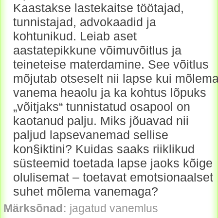
Kaastakse lastekaitse töötajad,
tunnistajad, advokaadid ja
kohtunikud. Leiab aset
aastatepikkune võimuvõitlus ja
teineteise materdamine. See võitlus
mõjutab otseselt nii lapse kui mõlem
vanema heaolu ja ka kohtus lõpuks
„võitjaks“ tunnistatud osapool on
kaotanud palju. Miks jõuavad nii
paljud lapsevanemad sellise
kon§iktini? Kuidas saaks riiklikud
süsteemid toetada lapse jaoks kõige
olulisemat – toetavat emotsionaalset
suhet mõlema vanemaga?
Märksõnad:
jagatud vanemlus