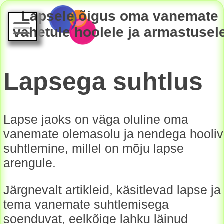
Lapsele õigus oma vanemate
vahetule hoolele ja armastusel
Lapsega suhtlus
Lapse jaoks on väga oluline oma
vanemate olemasolu ja nendega hooliv
suhtlemine, millel on mõju lapse
arengule.
Järgnevalt artikleid, käsitlevad lapse ja
tema vanemate suhtlemisega
soenduvat, eelkõige lahku läinud