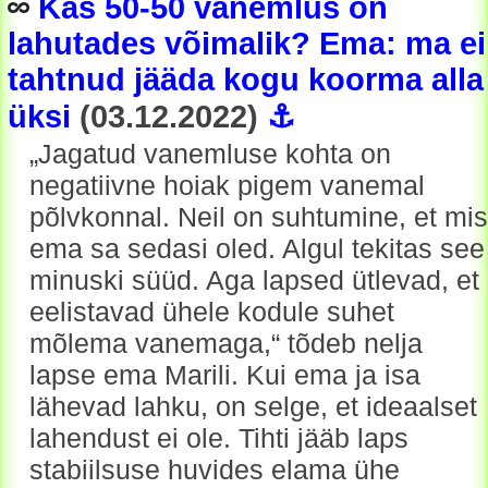
Kas 50-50 vanemlus on
lahutades võimalik? Ema: ma ei
tahtnud jääda kogu koorma alla
üksi
(03.12.2022)
⚓
„Jagatud vanemluse kohta on
negatiivne hoiak pigem vanemal
põlvkonnal. Neil on suhtumine, et mis
ema sa sedasi oled. Algul tekitas see
minuski süüd. Aga lapsed ütlevad, et
eelistavad ühele kodule suhet
mõlema vanemaga,“ tõdeb nelja
lapse ema Marili. Kui ema ja isa
lähevad lahku, on selge, et ideaalset
lahendust ei ole. Tihti jääb laps
stabiilsuse huvides elama ühe