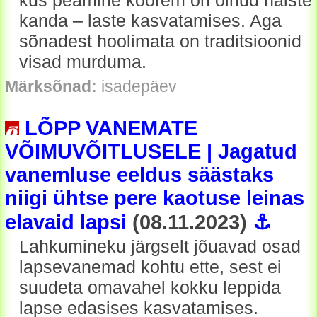
kus peamine koorem on olnud naiste
kanda – laste kasvatamises. Aga
sõnadest hoolimata on traditsioonid
visad murduma.
Märksõnad:
isadepäev
LÕPP VANEMATE
VÕIMUVÕITLUSELE | Jagatud
vanemluse eeldus säästaks
niigi ühtse pere kaotuse leinas
elavaid lapsi
(08.11.2023)
⚓
Lahkumineku järgselt jõuavad osad
lapsevanemad kohtu ette, sest ei
suudeta omavahel kokku leppida
lapse edasises kasvatamises.