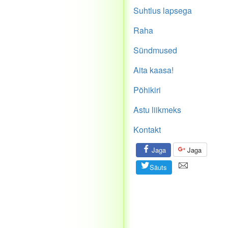
Suhtlus lapsega
Raha
Sündmused
Aita kaasa!
Põhikiri
Astu liikmeks
Kontakt
Jaga
Jaga
Säuts