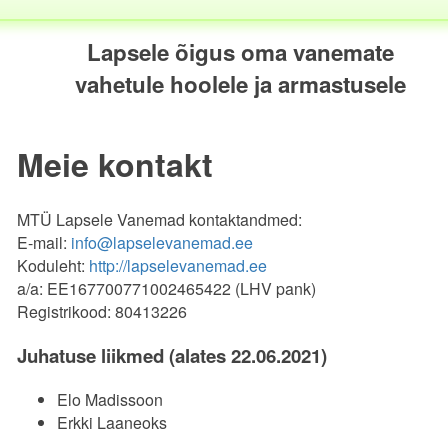
Lapsele õigus oma vanemate
vahetule hoolele ja armastusele
Meie kontakt
MTÜ Lapsele Vanemad kontaktandmed:
E-mail:
info@lapselevanemad.ee
Koduleht:
http://lapselevanemad.ee
a/a: EE167700771002465422 (LHV pank)
Registrikood: 80413226
Juhatuse liikmed (alates 22.06.2021)
Elo Madissoon
Erkki Laaneoks